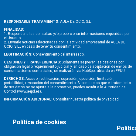
RESPONSABLE TRATAMIENTO:
AULA DE OCIO, S.L.
FINALIDAD:
1. Responder a las consultas y/o proporcionar informaciones requeridas por
el Usuario.
2. Enviarle noticias relacionadas con la actividad empresarial de AULA DE
OCIO, S.L., en caso de tener tu consentimiento.
LEGITIMACIÓN:
Consentimiento del interesado.
CESIONES Y TRANSFERENCIAS:
Solamente se prevén las cesiones por
obligación legal o requerimiento judicial y, en caso de aceptación de envíos de
comunicaciones comerciales, se realizarán vía HubSpot ubicada en EEUU.
DERECHOS:
Acceso, rectificación, supresión, oposición, limitación,
portabilidad, revocación del consentimiento. Si consideras que el tratamiento
de tus datos no se ajusta a la normativa, puedes acudir a la Autoridad de
Control (www.aepd.es).
INFORMACIÓN ADICIONAL:
Consultar nuestra política de privacidad.
Política de cookies
Políti