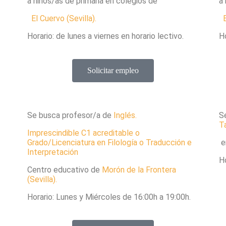
a niños/as de primaria en colegios de
a 
El Cuervo (
Sevilla).
Horario: de lunes a viernes en horario lectivo.
Ho
Solicitar empleo
Se busca profesor/a de
Inglés.
S
Ta
Imprescindible C1 acreditable o
Grado/Licenciatura en Filología o Traducción e
e
Interpretación
H
Centro educativo de
Morón de la Frontera
(Sevilla).
Horario: Lunes y Miércoles de 16:00h a 19:00h.