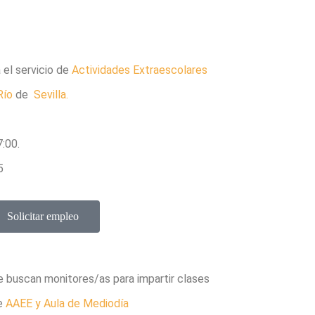
el servicio de
Actividades Extraescolares
Río
de
Sevilla.
:00.
5
Solicitar empleo
e buscan monitores/as para impartir clases
e
AAEE y Aula de Mediodía