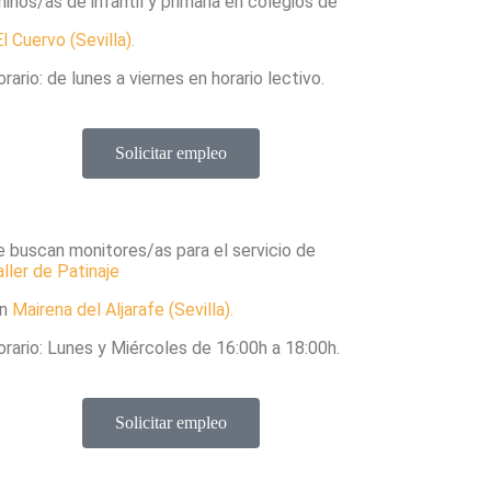
niños/as de infantil y primaria en colegios de
El Cuervo (
Sevilla).
rario: de lunes a viernes en horario lectivo.
Solicitar empleo
e buscan monitores/as para el servicio de
ller de Patinaje
n
Mairena del Aljarafe (Sevilla)
.
orario: Lunes y Miércoles de 16:00h a 18:00h.
Solicitar empleo