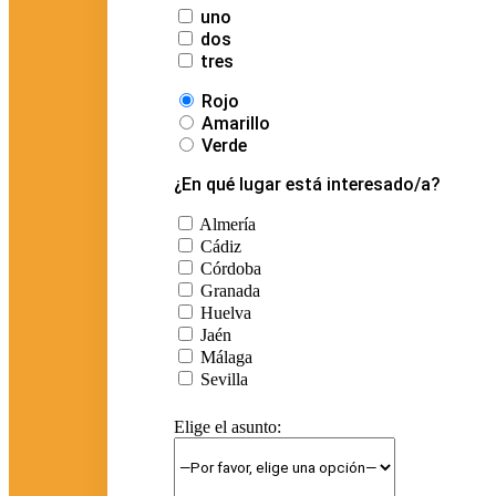
uno
dos
tres
Rojo
Amarillo
Verde
¿En qué lugar está interesado/a?
Almería
Cádiz
Córdoba
Granada
Huelva
Jaén
Málaga
Sevilla
Elige el asunto: