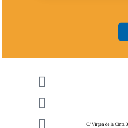
954 00 16 66
correo@auladeocio.c
C/ Virgen de la Cinta 3