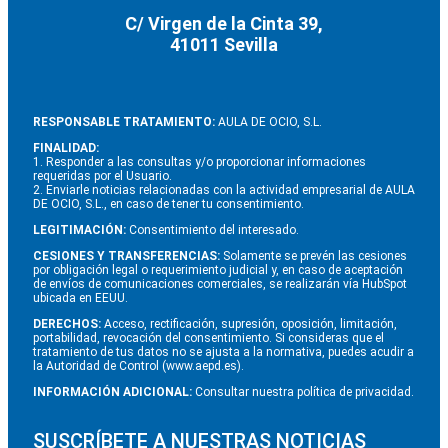
C/ Virgen de la Cinta 39,
41011 Sevilla
RESPONSABLE TRATAMIENTO:
AULA DE OCIO, S.L.
FINALIDAD:
1. Responder a las consultas y/o proporcionar informaciones
requeridas por el Usuario.
2. Enviarle noticias relacionadas con la actividad empresarial de AULA
DE OCIO, S.L., en caso de tener tu consentimiento.
LEGITIMACIÓN:
Consentimiento del interesado.
CESIONES Y TRANSFERENCIAS:
Solamente se prevén las cesiones
por obligación legal o requerimiento judicial y, en caso de aceptación
de envíos de comunicaciones comerciales, se realizarán vía HubSpot
ubicada en EEUU.
DERECHOS:
Acceso, rectificación, supresión, oposición, limitación,
portabilidad, revocación del consentimiento. Si consideras que el
tratamiento de tus datos no se ajusta a la normativa, puedes acudir a
la Autoridad de Control (www.aepd.es).
INFORMACIÓN ADICIONAL:
Consultar nuestra política de privacidad.
SUSCRÍBETE A NUESTRAS NOTICIAS